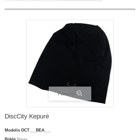
Padidinti
DiscCity Kepurė
Modelis
DCT___BEA___
Būklė
Nauja