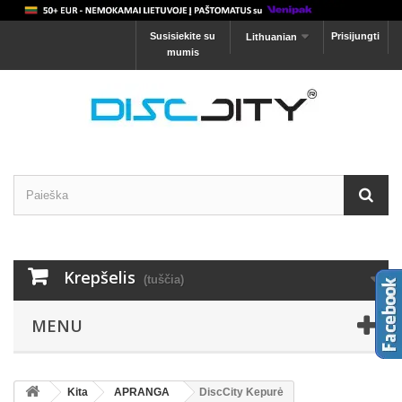
Susisiekite su
Prisijungti
Lithuanian
mumis
Krepšelis
(tuščia)
MENU
Kita
APRANGA
DiscCity Kepurė