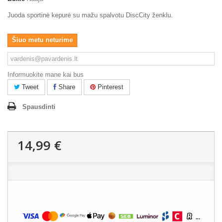
Juoda sportinė kepurė su mažu spalvotu DiscCity ženklu.
Šiuo metu neturime
Informuokite mane kai bus
Tweet
Share
Pinterest
Spausdinti
14,99 €