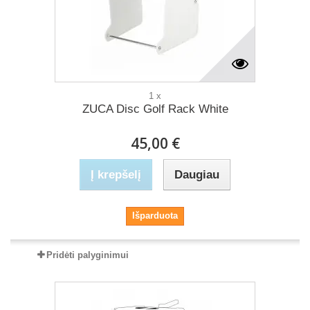
1 x
ZUCA Disc Golf Rack White
45,00 €
Į krepšelį
Daugiau
Išparduota
Pridėti palyginimui