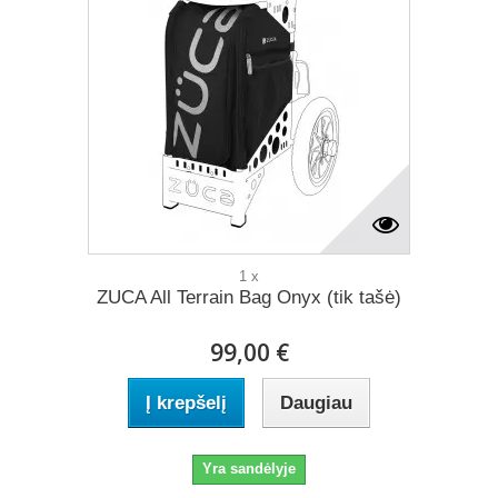
1 x
ZUCA All Terrain Bag Onyx (tik tašė)
99,00 €
Į krepšelį
Daugiau
Yra sandėlyje