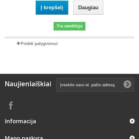
Į krepšelį
Daugiau
Yra sandėlyje
Pridėti palyginimui
Naujienlaiškiai
Informacija
Mano paskyra