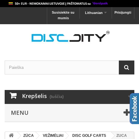
Susisiekite su
Prisijungti
Lithuanian
mumis
Krepšelis
(tuščia)
MENU
ZÜCA
VEŽIMĖLIAI
DISC GOLF CARTS
ZUCA