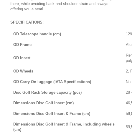
there, while avoiding back and shoulder strain and always
offering you a seat!
SPECIFICATIONS:
OD Telescope handle (cm)
129
OD Frame
Alu
Rem
OD Insert
pol
OD Wheels
2, 
OD Carry On luggage (IATA Specifications)
No
Disc Golf Rack Storage capacity (pcs)
28 
Dimensions Disc Golf Insert (cm)
46,
Dimensions Disc Golf Insert & Frame (cm)
59,
Dimensions Disc Golf Insert & Frame, including wheels
59,
(cm)