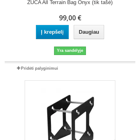
ZUCA All Terrain Bag Onyx (tik tašė)
99,00 €
Į krepšelį
Daugiau
Yra sandėlyje
Pridėti palyginimui