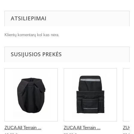
ATSILIEPIMAI
Klientų komentarų kol kas nėra.
SUSIJUSIOS PREKĖS
ZUCA All Terrain ...
ZUCA All Terrain ...
ZUCA A