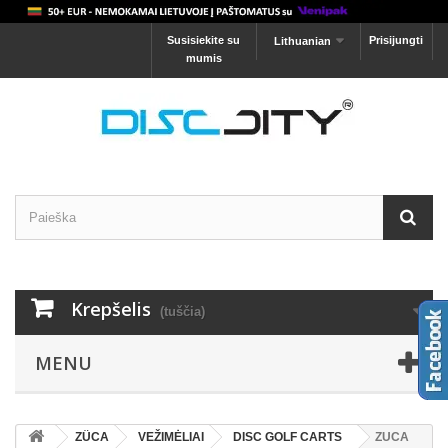
Susisiekite su
Prisijungti
Lithuanian
mumis
Krepšelis
(tuščia)
MENU
ZÜCA
VEŽIMĖLIAI
DISC GOLF CARTS
ZUCA