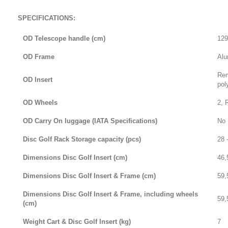
SPECIFICATIONS:
OD Telescope handle (cm)
129
OD Frame
Alu
Rem
OD Insert
pol
OD Wheels
2, 
OD Carry On luggage (IATA Specifications)
No
Disc Golf Rack Storage capacity (pcs)
28 
Dimensions Disc Golf Insert (cm)
46,
Dimensions Disc Golf Insert & Frame (cm)
59,
Dimensions Disc Golf Insert & Frame, including wheels
59,
(cm)
Weight Cart & Disc Golf Insert (kg)
7