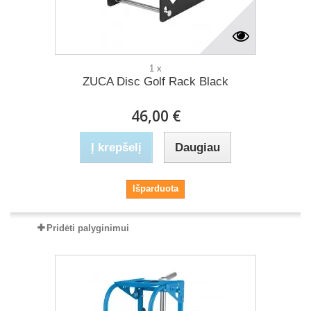
1 x
ZUCA Disc Golf Rack Black
46,00 €
Į krepšelį
Daugiau
Išparduota
Pridėti palyginimui