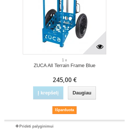
1 x
ZUCA All Terrain Frame Blue
245,00 €
Į krepšelį
Daugiau
Išparduota
Pridėti palyginimui