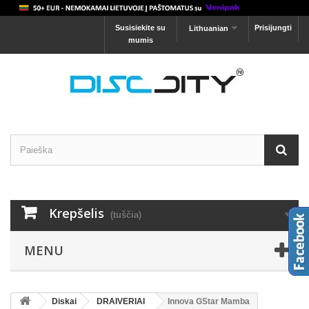
Susisiekite su
Prisijungti
Lithuanian
mumis
Krepšelis
(tuščia)
MENU
Diskai
DRAIVERIAI
Innova GStar Mamba