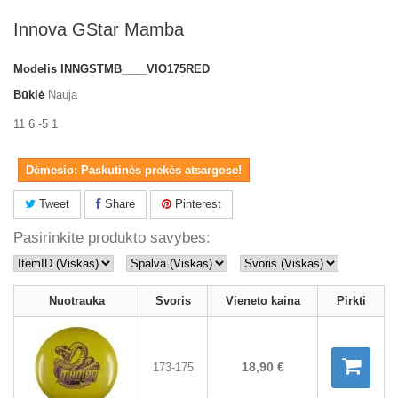
Innova GStar Mamba
Modelis
INNGSTMB____VIO175RED
Būklė
Nauja
11 6 -5 1
Dėmesio: Paskutinės prekės atsargose!
Tweet
Share
Pinterest
Pasirinkite produkto savybes:
Nuotrauka
Svoris
Vieneto kaina
Pirkti
18,90 €
173-175