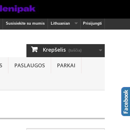
Susisiekite su mumis
Lithuanian
Prisijungti
Krepšelis
(tuščia)
S
PASLAUGOS
PARKAI