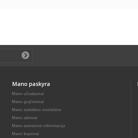
Mano paskyra
Mano užsakymai
Mano grąžinimai
Mano suteiktos nuolaidos
Mano adresai
Mano asmeninė informacija
Mano kuponai