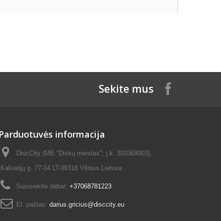
Sekite mus
Parduotuvės informacija
DiscCity (MB "Diskų miestas"; į.k. 303368003),
Kalvarijų g. 77-14 LT-09318 Vilnius Lietuva
Susisiekite dabar:
+37068781223
El. paštas:
darius.gricius@disccity.eu