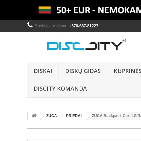
Susisiekite dabar:
+370-687-81223
DISKAI
DISKŲ GIDAS
KUPRINĖ
DISCITY KOMANDA
ZÜCA
PRIEDAI
ZUCA Backpack Cart LG Ra