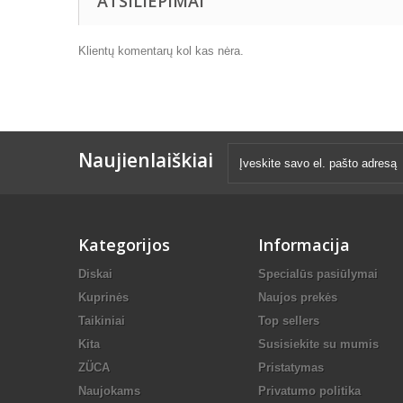
ATSILIEPIMAI
Klientų komentarų kol kas nėra.
Naujienlaiškiai
Kategorijos
Informacija
Diskai
Specialūs pasiūlymai
Kuprinės
Naujos prekės
Taikiniai
Top sellers
Kita
Susisiekite su mumis
ZÜCA
Pristatymas
Naujokams
Privatumo politika