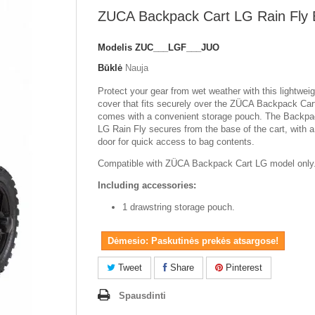
ZUCA Backpack Cart LG Rain Fly 
Modelis
ZUC___LGF___JUO
Būklė
Nauja
Protect your gear from wet weather with this lightweig
cover that fits securely over the ZÜCA Backpack Ca
comes with a convenient storage pouch. The Backpa
LG Rain Fly secures from the base of the cart, with a
door for quick access to bag contents.
Compatible with ZÜCA Backpack Cart LG model only
Including accessories:
1 drawstring storage pouch.
Dėmesio: Paskutinės prekės atsargose!
Tweet
Share
Pinterest
Spausdinti