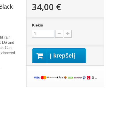
34,00 €
Black
Kiekis
ht rain
rt LG and
ck Cart
 zippered
Į krepšelį
.