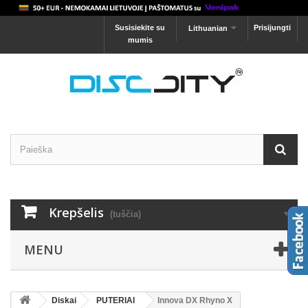
Susisiekite su
Prisijungti
Lithuanian
mumis
Krepšelis
(tuščia)
MENU
Diskai
PUTERIAI
Innova DX Rhyno X