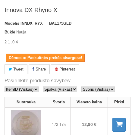
Innova DX Rhyno X
Modelis
INNDX_RYX___BAL175GLD
Būklė
Nauja
2 1 .0 4
Dėmesio: Paskutinės prekės atsargose!
Tweet
Share
Pinterest
Pasirinkite produkto savybes:
Nuotrauka
Svoris
Vieneto kaina
Pirkti
12,90 €
173-175