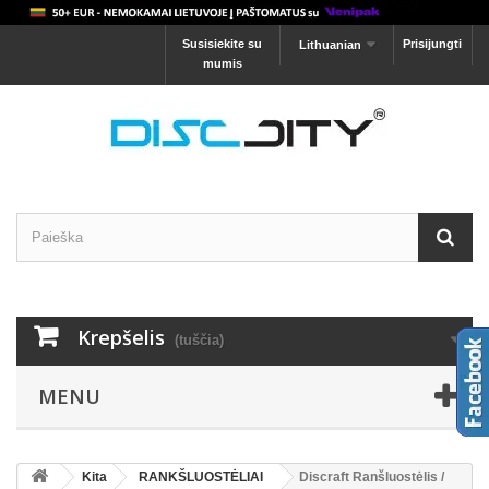
Susisiekite su
Prisijungti
Lithuanian
mumis
Krepšelis
(tuščia)
MENU
Kita
RANKŠLUOSTĖLIAI
Discraft Ranšluostėlis /