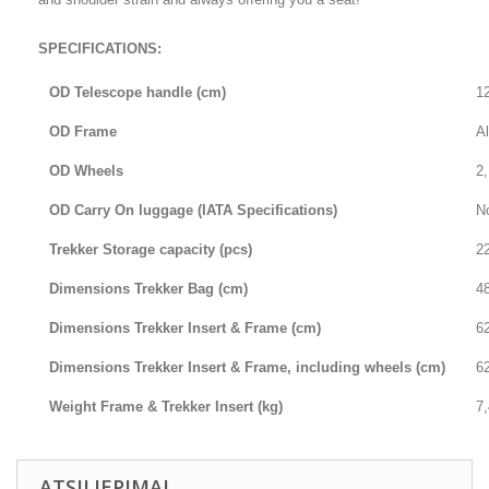
SPECIFICATIONS:
OD Telescope handle (cm)
1
OD Frame
Al
OD Wheels
2
OD Carry On luggage (IATA Specifications)
N
Trekker Storage capacity (pcs)
22
Dimensions Trekker Bag (cm)
48
Dimensions Trekker Insert & Frame (cm)
62
Dimensions Trekker Insert & Frame, including wheels (cm)
62
Weight Frame & Trekker Insert (kg)
7,
ATSILIEPIMAI