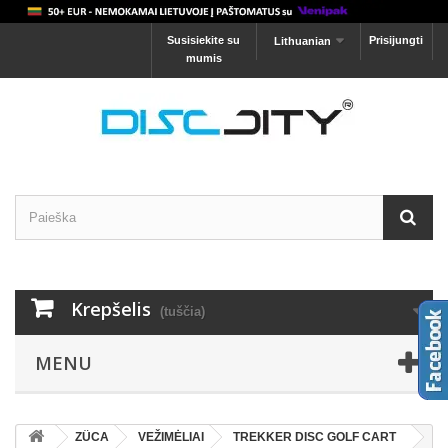
Susisiekite su
Prisijungti
Lithuanian
mumis
Krepšelis
(tuščia)
MENU
ZÜCA
VEŽIMĖLIAI
TREKKER DISC GOLF CART