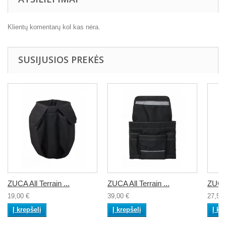
Klientų komentarų kol kas nėra.
SUSIJUSIOS PREKĖS
ZUCA All Terrain ...
ZUCA All Terrain ...
ZUCA
19,00 €
39,00 €
27,50 
Į krepšelį
Į krepšelį
Į kr